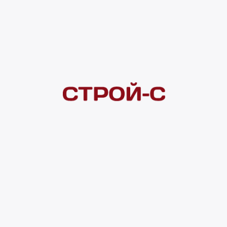
Под заказ
Нашли дешевле?
Сообщите об этом нам
и получите индивидуальную цену
Смотреть все товары в категории:
ЧЕРЕПИЦА
Видеоконсультация
Нет в наличии
Всего в наличии
0 м