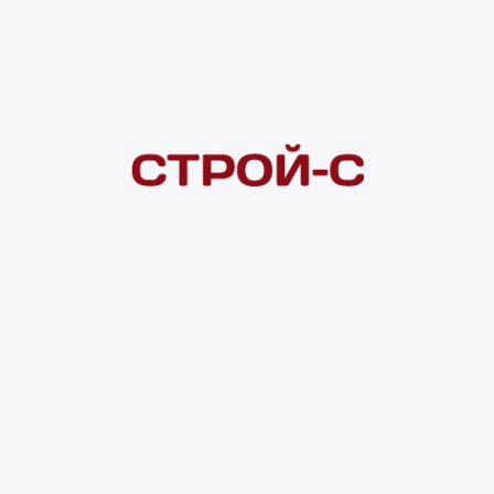
Покупателям
 сайта
Акции
Новинки
Хиты продаж
Стало дешевле
О доставке
Воз
Оплата
Юр. лицам
Кредитование
Правила акции
нии материалов с сайта ссылка на источник обязательна. Продол