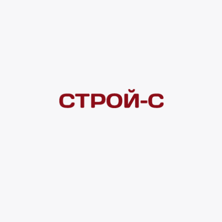
Под заказ
рассрочка
Нашли дешевле?
Сообщите об этом нам
и получите индивидуальную цену
Смотреть все товары в категории:
ДУШЕВЫЕ ПОДДОНЫ
Видеоконсультация
Нет в наличии
Всего в наличии
0 шт