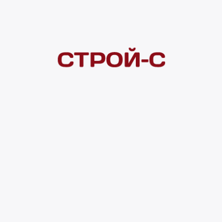
Покупателям
 сайта
Акции
Новинки
Хиты продаж
Стало дешевле
О доставке
Воз
Оплата
Юр. лицам
Кредитование
Правила акции
нии материалов с сайта ссылка на источник обязательна. Продол
нирования сайта, проведения ретаргетинга, статистических иссле
в.