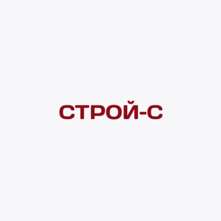
Покупателям
 сайта
Акции
Новинки
Хиты продаж
Стало дешевле
О доставке
Воз
Оплата
Юр. лицам
Кредитование
Правила акции