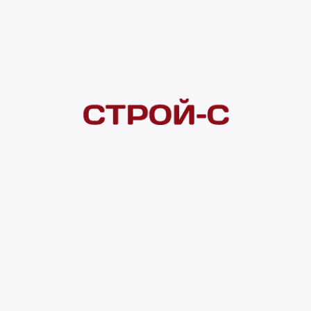
Под заказ
Нашли дешевле?
Сообщите об этом нам
и получите индивидуальную цену
Смотреть все товары в категории:
ЭЛЕКТРОКАМИНЫ
Видеоконсультация
Нет в наличии
Всего в наличии
0 шт
Доставка домой
от 300 ₽
Полное описание