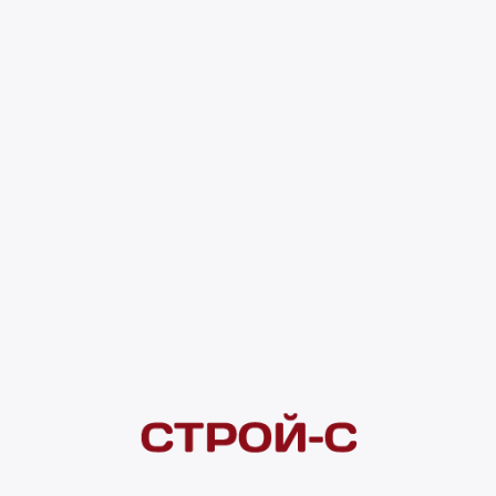
 металлических и других поверхностей, подвергающихся атмосфе
евесно-волокнистых, древесн-остружечных пли и т.п.)