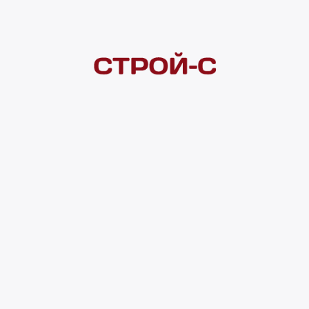
Покупателям
 сайта
Акции
Новинки
Хиты продаж
Стало дешевле
О доставке
Воз
Оплата
Юр. лицам
Кредитование
Правила акции
нии материалов с сайта ссылка на источник обязательна. Продол
нирования сайта, проведения ретаргетинга, статистических иссле
в.