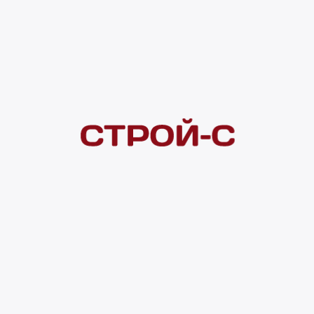
Под заказ
Нашли дешевле?
Сообщите об этом нам
и получите индивидуальную цену
Смотреть все товары в категории:
ФИЛЬТРЫ ДЛЯ ОЧИСТКИ ВОДЫ
Видеоконсультация
Нет в наличии
Всего в наличии
0 шт