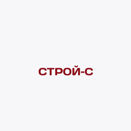
Нашли дешевле?
Сообщите об этом нам
и получите индивидуальную цену
Смотреть все товары в категории:
ФИЛЬТРЫ ДЛЯ ОЧИСТКИ ВОДЫ
Видеоконсультация
Наличие
Гвардейская 2а
8 шт.