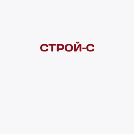
Покупателям
 сайта
Акции
Новинки
Хиты продаж
Стало дешевле
О доставке
Воз
Оплата
Юр. лицам
Кредитование
Правила акции