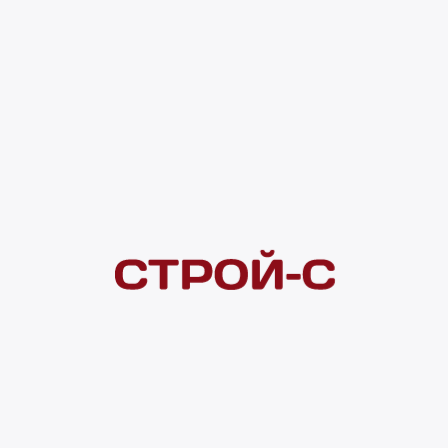
Нашли дешевле?
Сообщите об этом нам
и получите индивидуальную цену
Смотреть все товары в категории:
КАБЕЛЬНО-ПРОВОДНИКОВАЯ ПРОДУКЦИЯ
Видеоконсультация
Наличие
Гвардейская 2а
49.8 м.