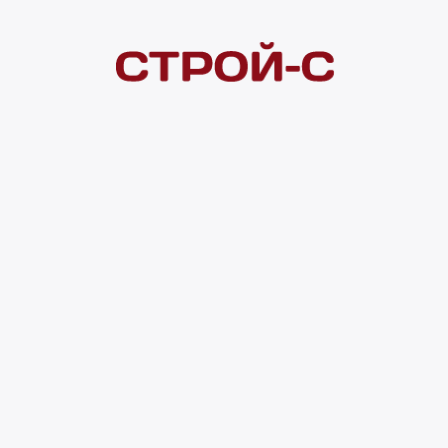
Покупателям
 сайта
Акции
Новинки
Хиты продаж
Стало дешевле
О доставке
Воз
Оплата
Юр. лицам
Кредитование
Правила акции
нии материалов с сайта ссылка на источник обязательна. Продол
нирования сайта, проведения ретаргетинга, статистических иссле
в.