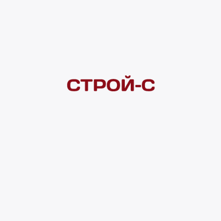
Под заказ
Нашли дешевле?
Сообщите об этом нам
и получите индивидуальную цену
Смотреть все товары в категории:
КАБЕЛЬНО-ПРОВОДНИКОВАЯ ПРОДУКЦИЯ
Видеоконсультация
Нет в наличии
Всего в наличии
0 м
Доставка домой
от 300 ₽