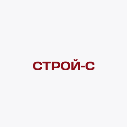
Под заказ
4 ×
1 000
₽
рассрочка
Нашли дешевле?
Сообщите об этом нам
и получите индивидуальную цену
Смотреть все товары в категории:
КАРТИНЫ
Видеоконсультация