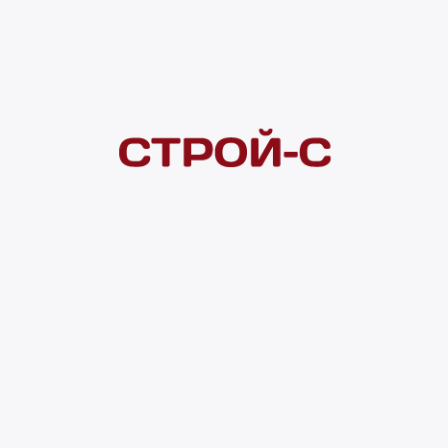
Покупателям
 сайта
Акции
Новинки
Хиты продаж
Стало дешевле
О доставке
Воз
Оплата
Юр. лицам
Кредитование
Правила акции
нии материалов с сайта ссылка на источник обязательна. Продол