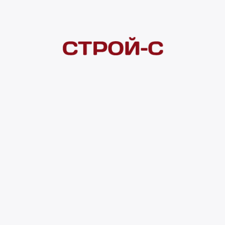
Покупателям
 сайта
Акции
Новинки
Хиты продаж
Стало дешевле
О доставке
Воз
Оплата
Юр. лицам
Кредитование
Правила акции
нии материалов с сайта ссылка на источник обязательна. Продол
нирования сайта, проведения ретаргетинга, статистических иссле
в.