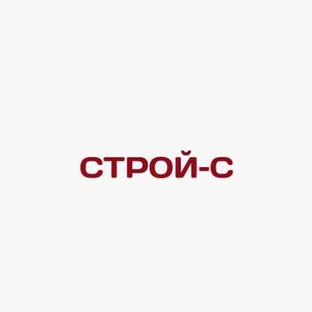
Под заказ
4 ×
1 000
₽
рассрочка
Нашли дешевле?
Сообщите об этом нам
и получите индивидуальную цену
Смотреть все товары в категории:
КОМПЛЕКТУЮЩИЕ К СВЕТИЛЬНИКАМ
Видеоконсультация