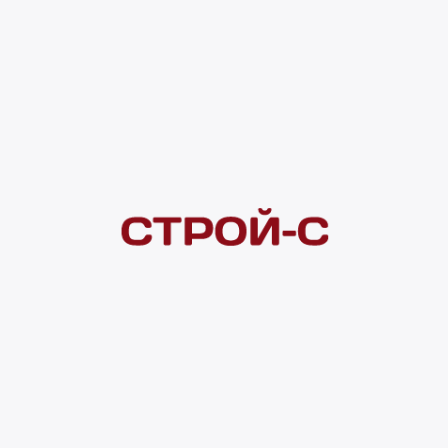
Под заказ
рассрочка
Нашли дешевле?
Сообщите об этом нам
и получите индивидуальную цену
Смотреть все товары в категории:
КОВРЫ
Видеоконсультация