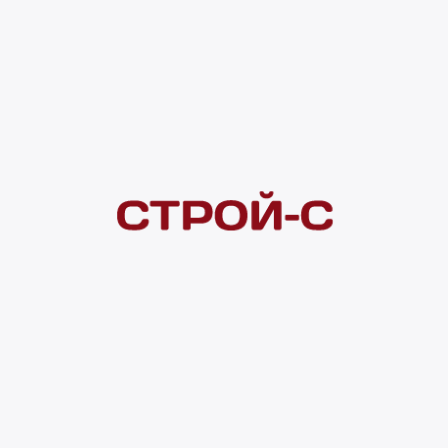
Под заказ
рассрочка
Нашли дешевле?
Сообщите об этом нам
и получите индивидуальную цену
Смотреть все товары в категории:
КОВРЫ
Видеоконсультация
Нет в наличии