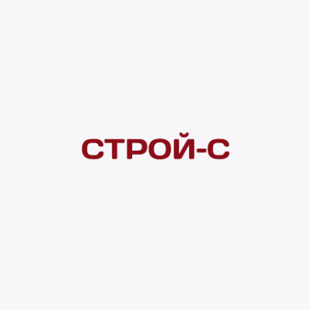
Под заказ
рассрочка
Нашли дешевле?
Сообщите об этом нам
и получите индивидуальную цену
Смотреть все товары в категории:
КОВРЫ
Видеоконсультация
Нет в наличии