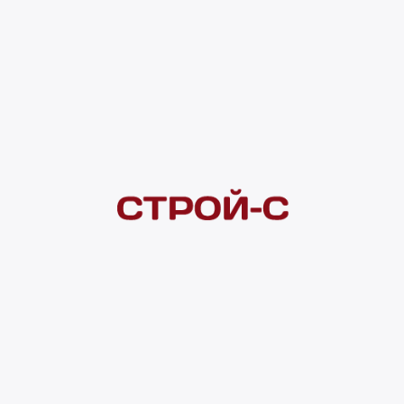
Под заказ
рассрочка
Нашли дешевле?
Сообщите об этом нам
и получите индивидуальную цену
Смотреть все товары в категории:
КОВРЫ
Видеоконсультация