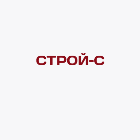
Под заказ
Нашли дешевле?
Сообщите об этом нам
и получите индивидуальную цену
Смотреть все товары в категории:
КОВРЫ
Видеоконсультация
Нет в наличии
Всего в наличии
0 шт