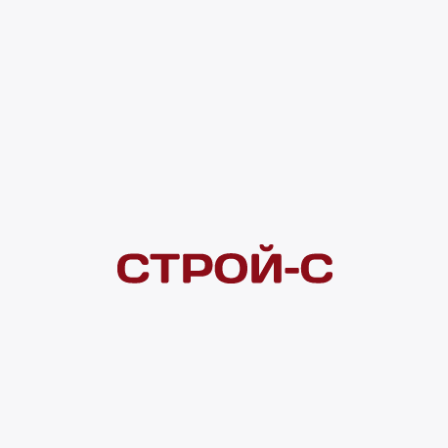
8 963 ₽
Под заказ
4 ×
1 000
₽
рассрочка
Нашли дешевле?
Сообщите об этом нам
и получите индивидуальную цену
Смотреть все товары в категории:
КОВРЫ