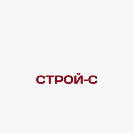
2 846 ₽
Под заказ
4 ×
1 000
₽
рассрочка
Нашли дешевле?
Сообщите об этом нам
и получите индивидуальную цену
Смотреть все товары в категории:
КОВРЫ