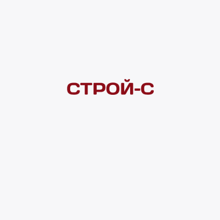
Покупателям
 сайта
Акции
Новинки
Хиты продаж
Стало дешевле
О доставке
Воз
Оплата
Юр. лицам
Кредитование
Правила акции