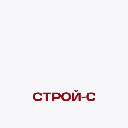
272 ₽
4 ×
1 000
₽
рассрочка
Нашли дешевле?
Сообщите об этом нам
и получите индивидуальную цену
Смотреть все товары в категории:
ЭМАЛЬ - АЭРОЗОЛЬ