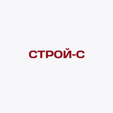
Под заказ
рассрочка
Нашли дешевле?
Сообщите об этом нам
и получите индивидуальную цену
Смотреть все товары в категории:
КУХОННЫЕ МОЙКИ
Видеоконсультация
Нет в наличии