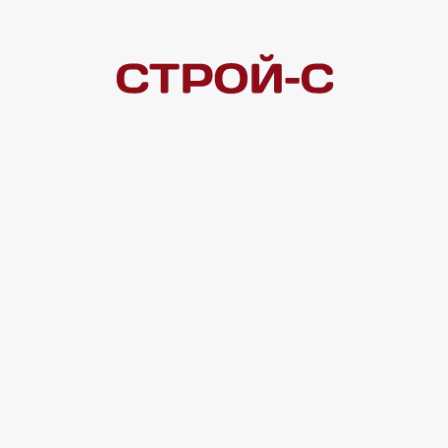
Покупателям
 сайта
Акции
Новинки
Хиты продаж
Стало дешевле
О доставке
Воз
Оплата
Юр. лицам
Кредитование
Правила акции
нии материалов с сайта ссылка на источник обязательна. Продол
нирования сайта, проведения ретаргетинга, статистических иссле
в.