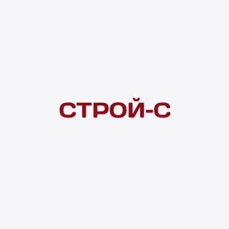
Под заказ
рассрочка
Нашли дешевле?
Сообщите об этом нам
и получите индивидуальную цену
Смотреть все товары в категории:
КУХОННЫЕ МОЙКИ
Видеоконсультация
Нет в наличии