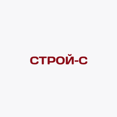
Под заказ
рассрочка
Нашли дешевле?
Сообщите об этом нам
и получите индивидуальную цену
Смотреть все товары в категории:
КУХОННЫЕ МОЙКИ
Видеоконсультация