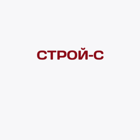
Покупателям
 сайта
Акции
Новинки
Хиты продаж
Стало дешевле
О доставке
Воз
Оплата
Юр. лицам
Кредитование
Правила акции