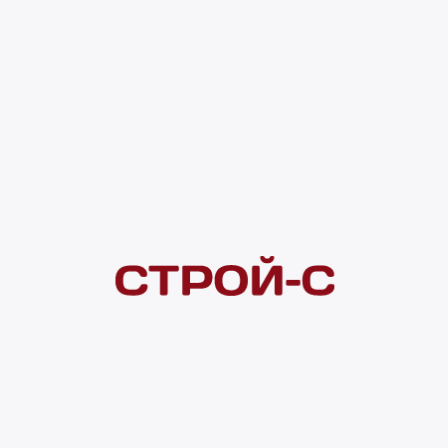
Код товара:
200644
403 ₽
Под заказ
4 ×
1 000
₽
рассрочка
Нашли дешевле?
Сообщите об этом нам
и получите индивидуальную цену
Смотреть все товары в категории:
ЛАМИНАТ