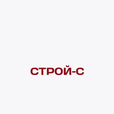
Код товара:
200642
403 ₽
Под заказ
4 ×
1 000
₽
рассрочка
Нашли дешевле?
Сообщите об этом нам
и получите индивидуальную цену
Смотреть все товары в категории:
ЛАМИНАТ