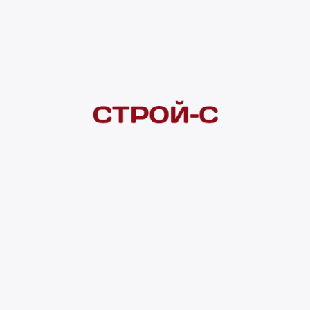
Покупателям
 сайта
Акции
Новинки
Хиты продаж
Стало дешевле
О доставке
Воз
Оплата
Юр. лицам
Кредитование
Правила акции