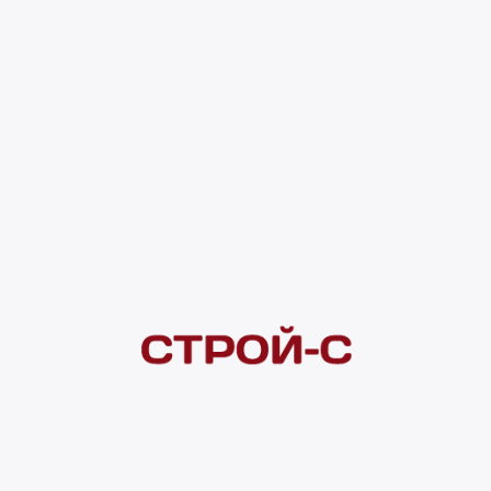
чными. Предлагаемые дополнительно к жестким гладким молдингам
 рельефами и орнаментами композиции.
а: