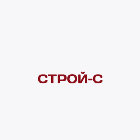
461 ₽
Под заказ
4 ×
1 000
₽
рассрочка
Нашли дешевле?
Сообщите об этом нам
и получите индивидуальную цену
Смотреть все товары в категории:
МОЛДИНГИ
Видеоконсультация