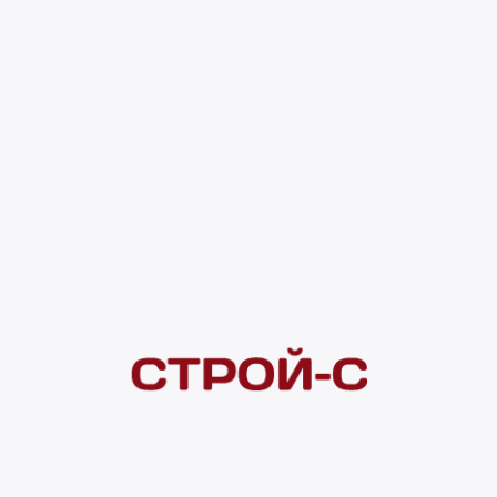
230 мл, Daniks, C623 555 ₽
0 оценок
Код товара:
185950
555 ₽
4 ×
1 000
₽
рассрочка
Нашли дешевле?
Сообщите об этом нам
и получите индивидуальную цену
Смотреть все товары в категории: