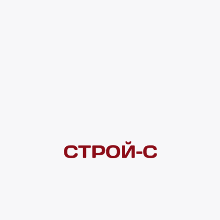
2 390 ₽
4 ×
1 000
₽
рассрочка
Нашли дешевле?
Сообщите об этом нам
и получите индивидуальную цену
Смотреть все товары в категории:
ОБОИ