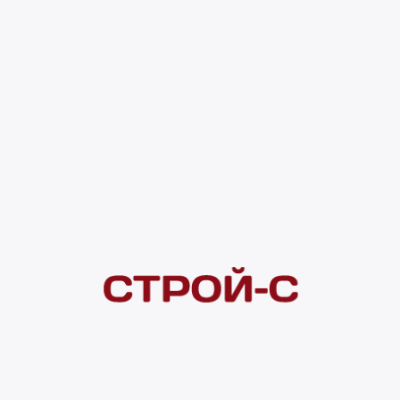
135 ₽
4 ×
1 000
₽
рассрочка
Нашли дешевле?
Сообщите об этом нам
и получите индивидуальную цену
Смотреть все товары в категории:
ПИЛКИ, НОЖОВКИ, ПОЛОТНА