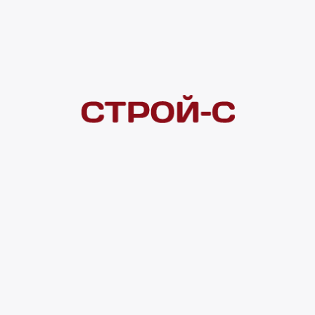
Покупателям
 сайта
Акции
Новинки
Хиты продаж
Стало дешевле
О доставке
Воз
Оплата
Юр. лицам
Кредитование
Правила акции