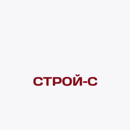
Код товара:
180550
1 540 ₽
Под заказ
4 ×
1 000
₽
рассрочка
Нашли дешевле?
Сообщите об этом нам
и получите индивидуальную цену
Смотреть все товары в категории:
ПЛИТКА КЕРАМИЧЕСКАЯ