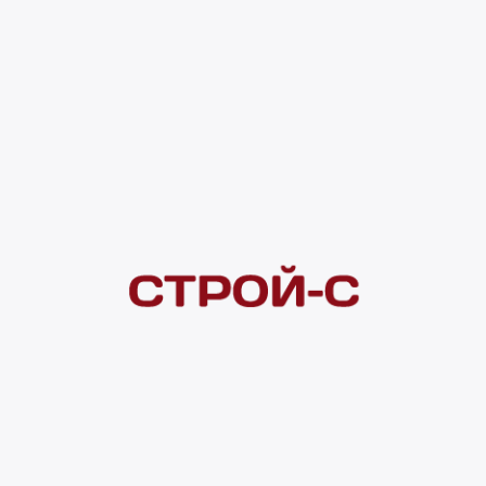
2 716 ₽
Под заказ
4 ×
1 000
₽
рассрочка
Нашли дешевле?
Сообщите об этом нам
и получите индивидуальную цену
Смотреть все товары в категории:
ПЛИТКА КЕРАМИЧЕСКАЯ