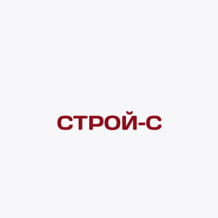
1 626 ₽
Под заказ
4 ×
1 000
₽
рассрочка
Нашли дешевле?
Сообщите об этом нам
и получите индивидуальную цену
Смотреть все товары в категории:
ПЛИТКА КЕРАМИЧЕСКАЯ
Видеоконсультация