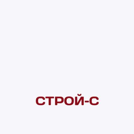
уп/63,8685 м в пал) 1 295 ₽
0 оценок
Код товара:
191281
1 295 ₽
Под заказ
4 ×
1 000
₽
рассрочка
Нашли дешевле?
Сообщите об этом нам
и получите индивидуальную цену
Смотреть все товары в категории: