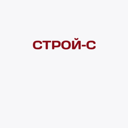
Под заказ
Нашли дешевле?
Сообщите об этом нам
и получите индивидуальную цену
Смотреть все товары в категории:
ПОЛИПРОПИЛЕН
Видеоконсультация
Нет в наличии
Всего в наличии
0 шт
Доставка домой
от 300 ₽
Полное описание
Характеристики
Транспортные габар