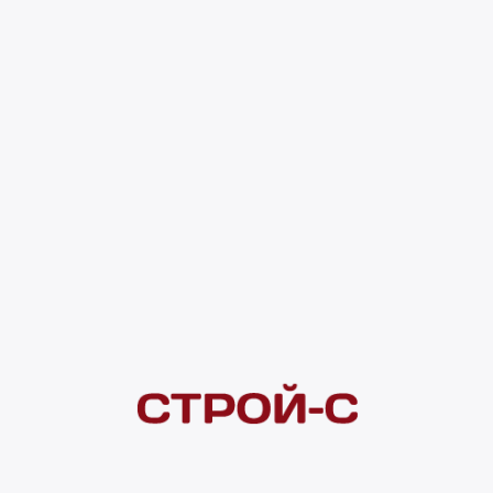
бой представляет собой соединительный элемент трубопроводов,
, а также отопления на участках, где необходима защита от перег
тура: + 95°С.