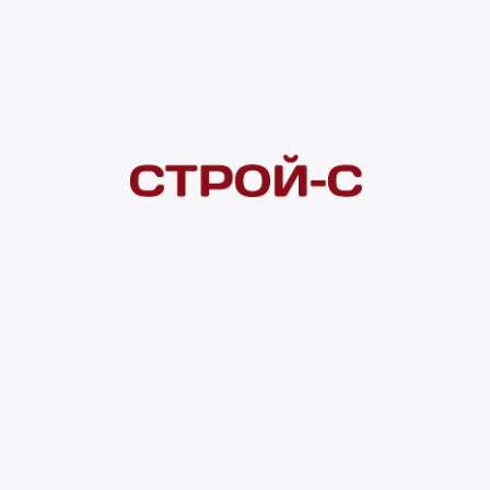
Под заказ
Нашли дешевле?
Сообщите об этом нам
и получите индивидуальную цену
Смотреть все товары в категории:
ПОЛИПРОПИЛЕН
Видеоконсультация
Нет в наличии
Всего в наличии
0 м
Доставка домой
от 300 ₽
Полное описание
Характеристики
Транспортные габар