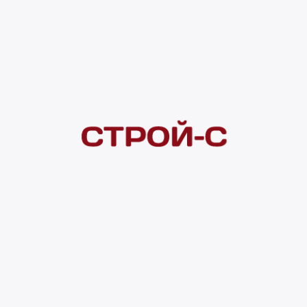
Нашли дешевле?
Сообщите об этом нам
и получите индивидуальную цену
Смотреть все товары в категории:
ПОЛОК
Видеоконсультация
Наличие
Гвардейская 2а
1 шт.