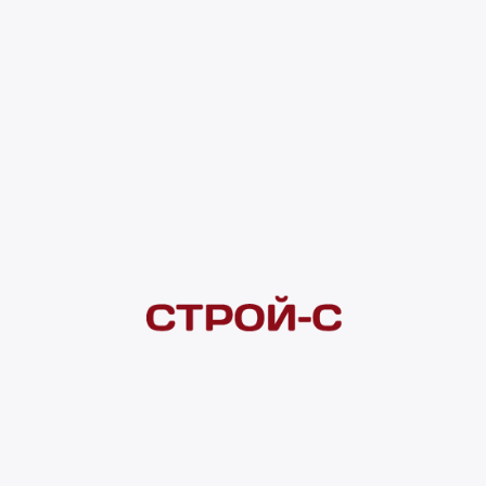
4 828 ₽
4 ×
1 000
₽
рассрочка
Нашли дешевле?
Сообщите об этом нам
и получите индивидуальную цену
Смотреть все товары в категории:
ПРОПИТКА
Видеоконсультация